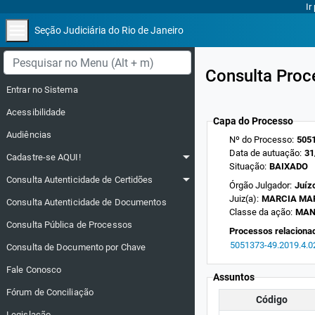
Ir
menu
Seção Judiciária do Rio de Janeiro
Menu lateral
Consulta Proc
Entrar no Sistema
Acessibilidade
Capa do Processo
Audiências
Nº do Processo:
5051
Data de autuação:
31
arrow_drop_down
Cadastre-se AQUI!
Situação:
BAIXADO
arrow_drop_down
Consulta Autenticidade de Certidões
Órgão Julgador:
Juízo
Juiz(a):
MARCIA MAR
Consulta Autenticidade de Documentos
Classe da ação:
MAN
Consulta Pública de Processos
Processos relaciona
5051373-49.2019.4.0
Consulta de Documento por Chave
Fale Conosco
Assuntos
Fórum de Conciliação
Código
Legislação