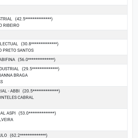
IAL (42.5**************)
O RIBEIRO
CTUAL (30.8**************)
O PRETO SANTOS
IFINA (56.0**************)
TRIAL (29.5**************)
VIANNA BRAGA
AS
- ABBI (20.5**************)
ONTELES CABRAL
ASPI (53.0**************)
LVEIRA
 (62.2**************)