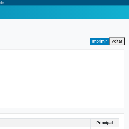
ade
V
oltar
Principal