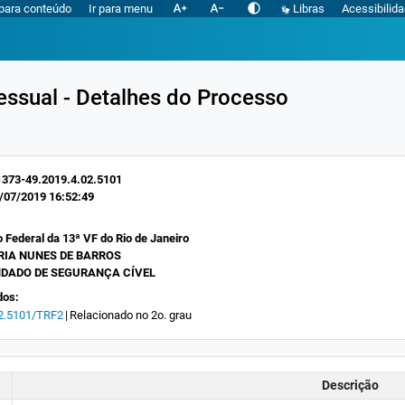
text_increase
text_decrease
contrast
 para conteúdo
Ir para menu
Libras
Acessibilid
essual - Detalhes do Processo
373-49.2019.4.02.5101
/07/2019 16:52:49
 Federal da 13ª VF do Rio de Janeiro
IA NUNES DE BARROS
DADO DE SEGURANÇA CÍVEL
dos:
2.5101/TRF2
|
Relacionado no 2o. grau
Descrição