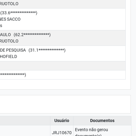
 RUOTOLO
.6**************)
NES SACCO
es
LO (62.2**************)
 RUOTOLO
PESQUISA (31.1**************)
CHOFIELD
***********)
Usuário
Documentos
Evento não gerou
JRJ10670